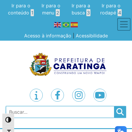
Ir para o
Ir para o
Ir para a
Ir para o
conteúdo
1
menu
2
busca
3
rodapé
4
Acesso à informação
|
Acessibilidade
Pesquisar
Alternar alto contraste