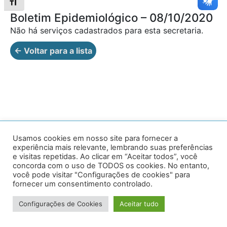
Alternar tamanho da fonte
Boletim Epidemiológico – 08/10/2020
Não há serviços cadastrados para esta secretaria.
← Voltar para a lista
Av. Prof. Armando Alves da Silva, nº 1950 - Zacarias,
Usamos cookies em nosso site para fornecer a
experiência mais relevante, lembrando suas preferências
Caratinga - MG - 35302-403 / Tel: (33) 3329 8000
e visitas repetidas. Ao clicar em “Aceitar todos”, você
concorda com o uso de TODOS os cookies. No entanto,
Desenvolvido por VersaTec
você pode visitar "Configurações de cookies" para
fornecer um consentimento controlado.
Configurações de Cookies
Aceitar tudo