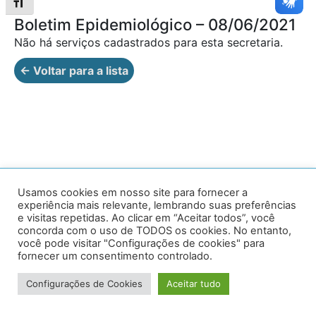
Alternar tamanho da fonte
Boletim Epidemiológico – 08/06/2021
Não há serviços cadastrados para esta secretaria.
← Voltar para a lista
Av. Prof. Armando Alves da Silva, nº 1950 - Zacarias,
Usamos cookies em nosso site para fornecer a
experiência mais relevante, lembrando suas preferências
Caratinga - MG - 35302-403 / Tel: (33) 3329 8000
e visitas repetidas. Ao clicar em “Aceitar todos”, você
concorda com o uso de TODOS os cookies. No entanto,
Desenvolvido por VersaTec
você pode visitar "Configurações de cookies" para
fornecer um consentimento controlado.
Configurações de Cookies
Aceitar tudo