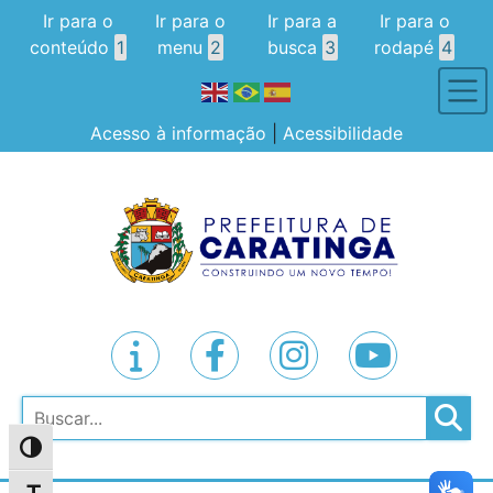
Ir para o
Ir para o
Ir para a
Ir para o
conteúdo
1
menu
2
busca
3
rodapé
4
Acesso à informação
|
Acessibilidade
Pesquisar
Alternar alto contraste