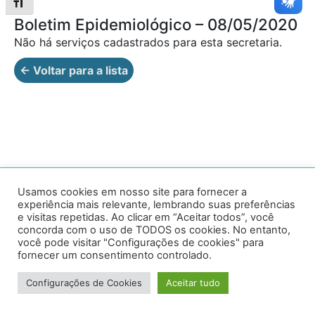
Alternar tamanho da fonte
Boletim Epidemiológico – 08/05/2020
Não há serviços cadastrados para esta secretaria.
← Voltar para a lista
Av. Prof. Armando Alves da Silva, nº 1950 - Zacarias,
Usamos cookies em nosso site para fornecer a
experiência mais relevante, lembrando suas preferências
Caratinga - MG - 35302-403 / Tel: (33) 3329 8000
e visitas repetidas. Ao clicar em “Aceitar todos”, você
concorda com o uso de TODOS os cookies. No entanto,
Desenvolvido por VersaTec
você pode visitar "Configurações de cookies" para
fornecer um consentimento controlado.
Configurações de Cookies
Aceitar tudo