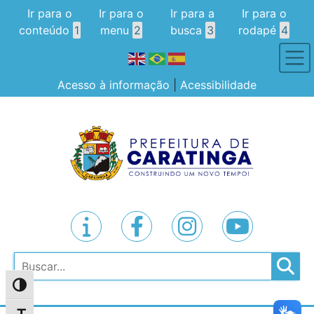
Ir para o
Ir para o
Ir para a
Ir para o
conteúdo
1
menu
2
busca
3
rodapé
4
Acesso à informação
|
Acessibilidade
Pesquisar
Alternar alto contraste