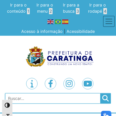
Ir para o
Ir para o
Ir para a
Ir para o
conteúdo
1
menu
2
busca
3
rodapé
4
Acesso à informação
|
Acessibilidade
Pesquisar
Alternar alto contraste