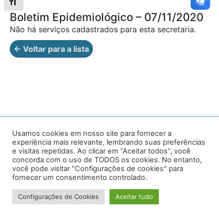
Alternar tamanho da fonte
Boletim Epidemiológico – 07/11/2020
Não há serviços cadastrados para esta secretaria.
← Voltar para a lista
Av. Prof. Armando Alves da Silva, nº 1950 - Zacarias,
Usamos cookies em nosso site para fornecer a
experiência mais relevante, lembrando suas preferências
Caratinga - MG - 35302-403 / Tel: (33) 3329 8000
e visitas repetidas. Ao clicar em “Aceitar todos”, você
concorda com o uso de TODOS os cookies. No entanto,
Desenvolvido por VersaTec
você pode visitar "Configurações de cookies" para
fornecer um consentimento controlado.
Configurações de Cookies
Aceitar tudo