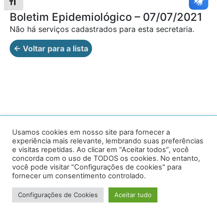
Alternar tamanho da fonte
Boletim Epidemiológico – 07/07/2021
Não há serviços cadastrados para esta secretaria.
← Voltar para a lista
Av. Prof. Armando Alves da Silva, nº 1950 - Zacarias,
Usamos cookies em nosso site para fornecer a
experiência mais relevante, lembrando suas preferências
Caratinga - MG - 35302-403 / Tel: (33) 3329 8000
e visitas repetidas. Ao clicar em “Aceitar todos”, você
concorda com o uso de TODOS os cookies. No entanto,
Desenvolvido por VersaTec
você pode visitar "Configurações de cookies" para
fornecer um consentimento controlado.
Configurações de Cookies
Aceitar tudo