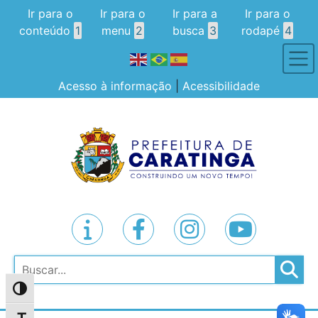
Ir para o
Ir para o
Ir para a
Ir para o
conteúdo
1
menu
2
busca
3
rodapé
4
Acesso à informação
|
Acessibilidade
Pesquisar
Alternar alto contraste