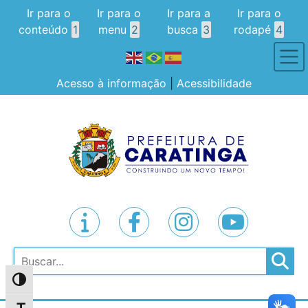
Ir para o
Ir para o
Ir para a
Ir para o
conteúdo
1
menu
2
busca
3
rodapé
4
Acesso à informação
|
Acessibilidade
Pesquisar
Alternar alto contraste