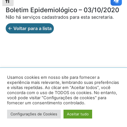
Alternar tamanho da fonte
Boletim Epidemiológico – 03/10/2020
Não há serviços cadastrados para esta secretaria.
← Voltar para a lista
Av. Prof. Armando Alves da Silva, nº 1950 - Zacarias,
Usamos cookies em nosso site para fornecer a
experiência mais relevante, lembrando suas preferências
Caratinga - MG - 35302-403 / Tel: (33) 3329 8000
e visitas repetidas. Ao clicar em “Aceitar todos”, você
concorda com o uso de TODOS os cookies. No entanto,
Desenvolvido por VersaTec
você pode visitar "Configurações de cookies" para
fornecer um consentimento controlado.
Configurações de Cookies
Aceitar tudo