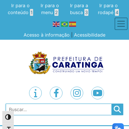
Ir para o
Ir para o
Ir para a
Ir para o
conteúdo
1
menu
2
busca
3
rodapé
4
Acesso à informação
|
Acessibilidade
Pesquisar
Alternar alto contraste