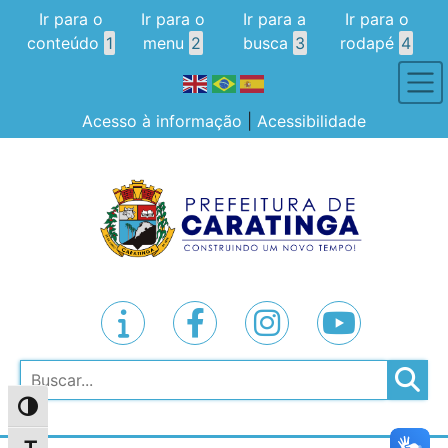
Ir para o
Ir para o
Ir para a
Ir para o
conteúdo
1
menu
2
busca
3
rodapé
4
Acesso à informação
|
Acessibilidade
Pesquisar
Alternar alto contraste