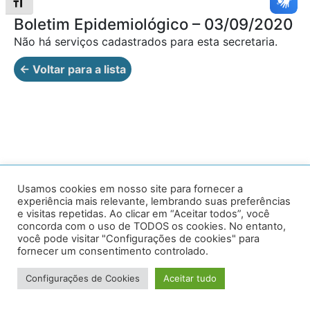
Alternar tamanho da fonte
Boletim Epidemiológico – 03/09/2020
Não há serviços cadastrados para esta secretaria.
← Voltar para a lista
Av. Prof. Armando Alves da Silva, nº 1950 - Zacarias,
Usamos cookies em nosso site para fornecer a
experiência mais relevante, lembrando suas preferências
Caratinga - MG - 35302-403 / Tel: (33) 3329 8000
e visitas repetidas. Ao clicar em “Aceitar todos”, você
concorda com o uso de TODOS os cookies. No entanto,
Desenvolvido por VersaTec
você pode visitar "Configurações de cookies" para
fornecer um consentimento controlado.
Configurações de Cookies
Aceitar tudo