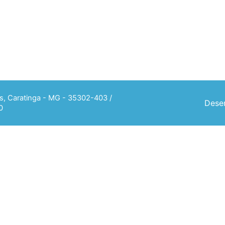
ias, Caratinga - MG - 35302-403 /
Desen
0