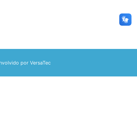
volvido por VersaTec