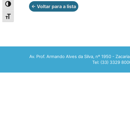
Alternar alto contraste
← Voltar para a lista
Alternar tamanho da fonte
Av. Prof. Armando Alves da Silva, nº 1950 - Zacar
Tel: (33) 3329 800