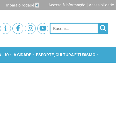
Acesso à informação
|
Acessibilidade
Ir para o rodapé
4
Pesquisar
 - 19
A CIDADE
ESPORTE, CULTURA E TURISMO