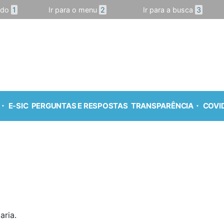
údo
1
Ir para o menu
2
Ir para a busca
3
E-SIC
PERGUNTAS E RESPOSTAS
TRANSPARÊNCIA
COVID
aria.