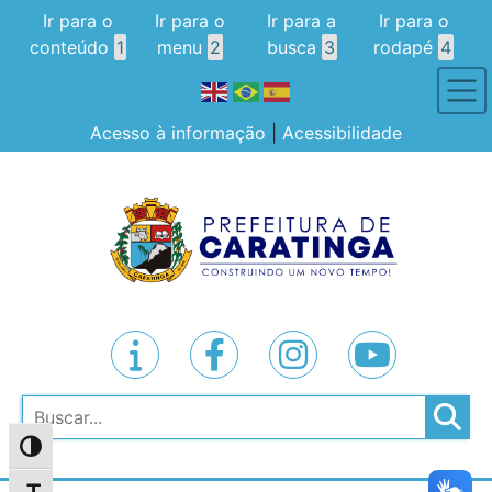
Ir para o
Ir para o
Ir para a
Ir para o
conteúdo
1
menu
2
busca
3
rodapé
4
Acesso à informação
|
Acessibilidade
Pesquisar
Alternar alto contraste