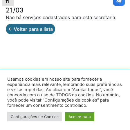
Alternar tamanho da fonte
21/03
Não há serviços cadastrados para esta secretaria.
← Voltar para a lista
Av. Prof. Armando Alves da Silva, nº 1950 - Zacarias,
Usamos cookies em nosso site para fornecer a
experiência mais relevante, lembrando suas preferências
Caratinga - MG - 35302-403 / Tel: (33) 3329 8000
e visitas repetidas. Ao clicar em “Aceitar todos”, você
concorda com o uso de TODOS os cookies. No entanto,
Desenvolvido por VersaTec
você pode visitar "Configurações de cookies" para
fornecer um consentimento controlado.
Configurações de Cookies
Aceitar tudo