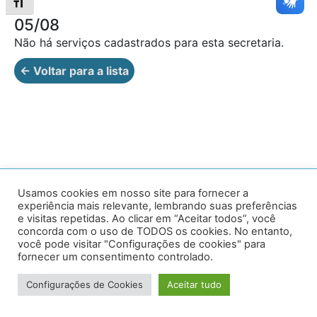
Alternar tamanho da fonte
05/08
Não há serviços cadastrados para esta secretaria.
← Voltar para a lista
Av. Prof. Armando Alves da Silva, nº 1950 - Zacarias,
Usamos cookies em nosso site para fornecer a
experiência mais relevante, lembrando suas preferências
Caratinga - MG - 35302-403 / Tel: (33) 3329 8000
e visitas repetidas. Ao clicar em “Aceitar todos”, você
concorda com o uso de TODOS os cookies. No entanto,
Desenvolvido por VersaTec
você pode visitar "Configurações de cookies" para
fornecer um consentimento controlado.
Configurações de Cookies
Aceitar tudo