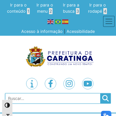
Ir para o
Ir para o
Ir para a
Ir para o
conteúdo
1
menu
2
busca
3
rodapé
4
Acesso à informação
|
Acessibilidade
Pesquisar
Alternar alto contraste