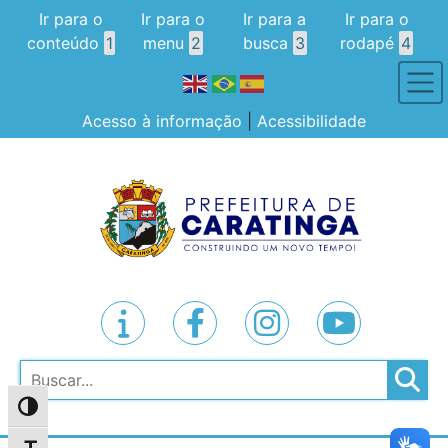
Ir para o
Ir para o
Ir para a
Ir para o
conteúdo
1
menu
2
busca
3
rodapé
4
Acesso à informação
|
Acessibilidade
Pesquisar
Alternar alto contraste