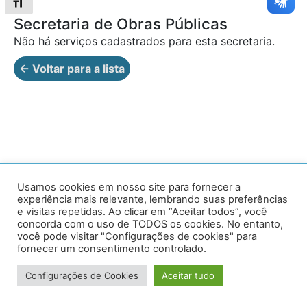
Alternar tamanho da fonte
Secretaria de Obras Públicas
Não há serviços cadastrados para esta secretaria.
← Voltar para a lista
Av. Prof. Armando Alves da Silva, nº 1950 - Zacarias,
Usamos cookies em nosso site para fornecer a
experiência mais relevante, lembrando suas preferências
Caratinga - MG - 35302-403 / Tel: (33) 3329 8000
e visitas repetidas. Ao clicar em “Aceitar todos”, você
concorda com o uso de TODOS os cookies. No entanto,
Desenvolvido por VersaTec
você pode visitar "Configurações de cookies" para
fornecer um consentimento controlado.
Configurações de Cookies
Aceitar tudo