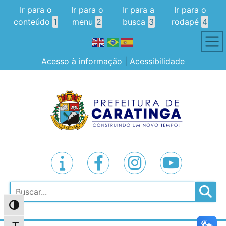
Ir para o
Ir para o
Ir para a
Ir para o
conteúdo
1
menu
2
busca
3
rodapé
4
Acesso à informação
|
Acessibilidade
Pesquisar
Alternar alto contraste