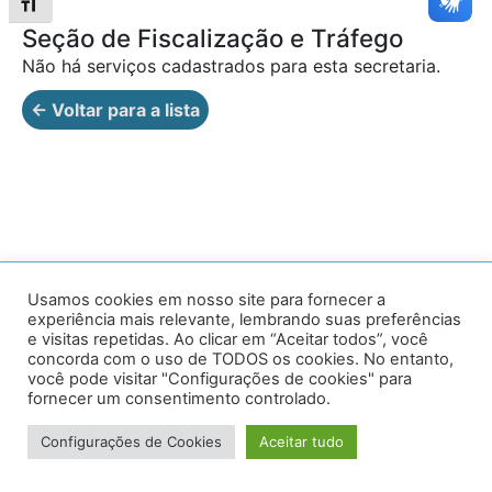
Alternar tamanho da fonte
Seção de Fiscalização e Tráfego
Não há serviços cadastrados para esta secretaria.
← Voltar para a lista
Av. Prof. Armando Alves da Silva, nº 1950 - Zacarias,
Usamos cookies em nosso site para fornecer a
experiência mais relevante, lembrando suas preferências
Caratinga - MG - 35302-403 / Tel: (33) 3329 8000
e visitas repetidas. Ao clicar em “Aceitar todos”, você
concorda com o uso de TODOS os cookies. No entanto,
Desenvolvido por VersaTec
você pode visitar "Configurações de cookies" para
fornecer um consentimento controlado.
Configurações de Cookies
Aceitar tudo