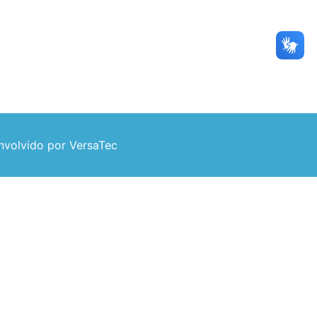
volvido por VersaTec