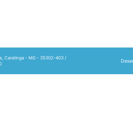
ias, Caratinga - MG - 35302-403 /
Desen
0