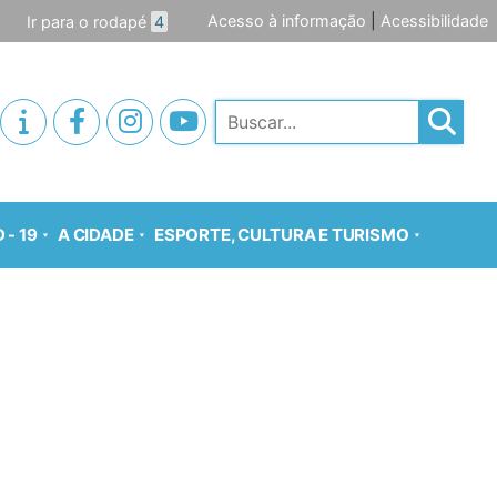
Acesso à informação
|
Acessibilidade
Ir para o rodapé
4
Pesquisar
 - 19
A CIDADE
ESPORTE, CULTURA E TURISMO