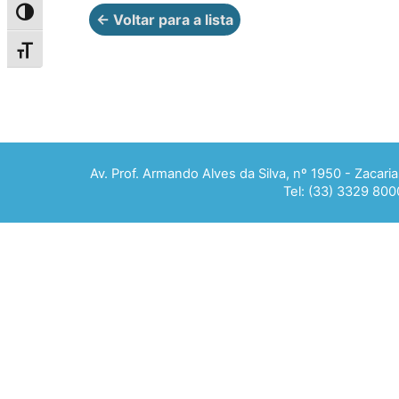
Alternar alto contraste
← Voltar para a lista
Alternar tamanho da fonte
Av. Prof. Armando Alves da Silva, nº 1950 - Zacar
Tel: (33) 3329 800