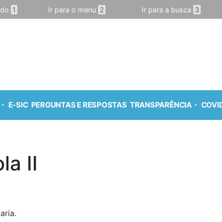
údo
1
Ir para o menu
2
Ir para a busca
3
E-SIC
PERGUNTAS E RESPOSTAS
TRANSPARÊNCIA
COVID
la II
aria.