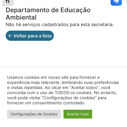
Alternar tamanho da fonte
Departamento de Educação
Ambiental
Não há serviços cadastrados para esta secretaria.
← Voltar para a lista
Usamos cookies em nosso site para fornecer a
experiência mais relevante, lembrando suas preferências
Av. Prof. Armando Alves da Silva, nº 1950 - Zacarias,
e visitas repetidas. Ao clicar em “Aceitar todos”, você
Caratinga - MG - 35302-403 / Tel: (33) 3329 8000
concorda com o uso de TODOS os cookies. No entanto,
você pode visitar "Configurações de cookies" para
Desenvolvido por VersaTec
fornecer um consentimento controlado.
Configurações de Cookies
Aceitar tudo