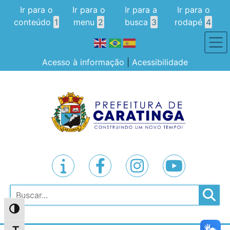
Ir para o
Ir para o
Ir para a
Ir para o
conteúdo
1
menu
2
busca
3
rodapé
4
Acesso à informação
|
Acessibilidade
Pesquisar
Alternar alto contraste