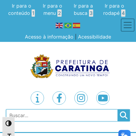
Ir para o
Ir para o
Ir para a
Ir para o
conteúdo
1
menu
2
busca
3
rodapé
4
Acesso à informação
|
Acessibilidade
Pesquisar
Alternar alto contraste