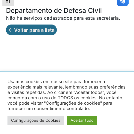
Alternar tamanho da fonte
Departamento de Defesa Civil
Não há serviços cadastrados para esta secretaria.
← Voltar para a lista
Av. Prof. Armando Alves da Silva, nº 1950 - Zacarias,
Usamos cookies em nosso site para fornecer a
experiência mais relevante, lembrando suas preferências
Caratinga - MG - 35302-403 / Tel: (33) 3329 8000
e visitas repetidas. Ao clicar em “Aceitar todos”, você
concorda com o uso de TODOS os cookies. No entanto,
Desenvolvido por VersaTec
você pode visitar "Configurações de cookies" para
fornecer um consentimento controlado.
Configurações de Cookies
Aceitar tudo