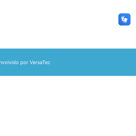
volvido por VersaTec