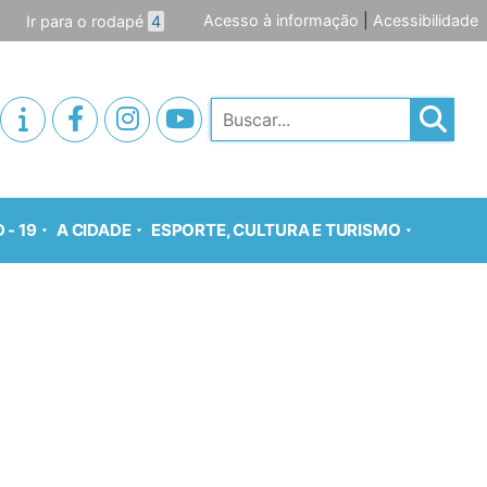
Acesso à informação
|
Acessibilidade
Ir para o rodapé
4
Pesquisar
 - 19
A CIDADE
ESPORTE, CULTURA E TURISMO