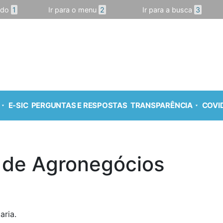
údo
1
Ir para o menu
2
Ir para a busca
3
E-SIC
PERGUNTAS E RESPOSTAS
TRANSPARÊNCIA
COVID
 de Agronegócios
aria.