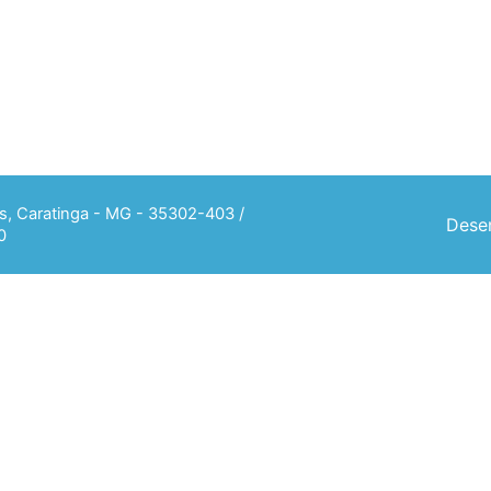
ias, Caratinga - MG - 35302-403 /
Desen
0