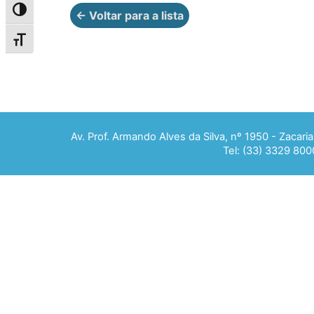
Alternar alto contraste
← Voltar para a lista
Alternar tamanho da fonte
Av. Prof. Armando Alves da Silva, nº 1950 - Zacar
Tel: (33) 3329 800