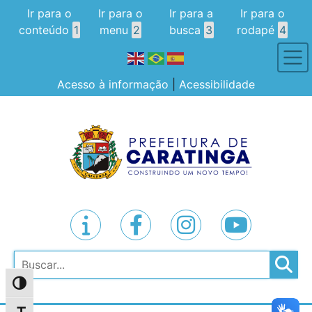
Ir para o
Ir para o
Ir para a
Ir para o
conteúdo
1
menu
2
busca
3
rodapé
4
Acesso à informação
|
Acessibilidade
Pesquisar
Alternar alto contraste