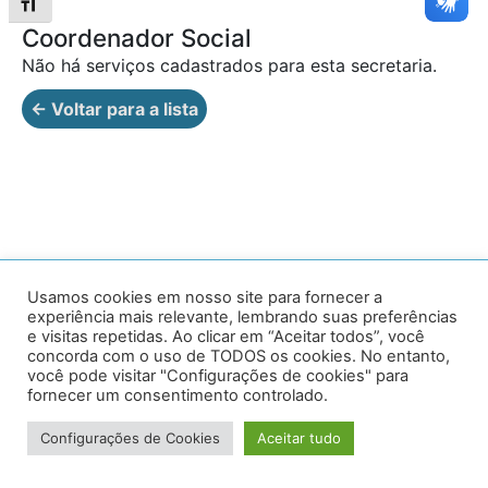
Alternar tamanho da fonte
Coordenador Social
Não há serviços cadastrados para esta secretaria.
← Voltar para a lista
Av. Prof. Armando Alves da Silva, nº 1950 - Zacarias,
Usamos cookies em nosso site para fornecer a
experiência mais relevante, lembrando suas preferências
Caratinga - MG - 35302-403 / Tel: (33) 3329 8000
e visitas repetidas. Ao clicar em “Aceitar todos”, você
concorda com o uso de TODOS os cookies. No entanto,
Desenvolvido por VersaTec
você pode visitar "Configurações de cookies" para
fornecer um consentimento controlado.
Configurações de Cookies
Aceitar tudo