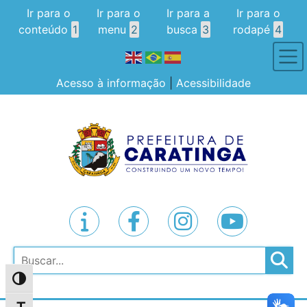
Ir para o
Ir para o
Ir para a
Ir para o
conteúdo
1
menu
2
busca
3
rodapé
4
Acesso à informação
|
Acessibilidade
Pesquisar
Alternar alto contraste