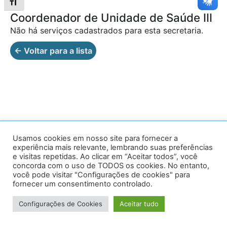
Alternar tamanho da fonte
Coordenador de Unidade de Saúde III
Não há serviços cadastrados para esta secretaria.
← Voltar para a lista
Av. Prof. Armando Alves da Silva, nº 1950 - Zacarias,
Usamos cookies em nosso site para fornecer a
experiência mais relevante, lembrando suas preferências
Caratinga - MG - 35302-403 / Tel: (33) 3329 8000
e visitas repetidas. Ao clicar em “Aceitar todos”, você
concorda com o uso de TODOS os cookies. No entanto,
Desenvolvido por VersaTec
você pode visitar "Configurações de cookies" para
fornecer um consentimento controlado.
Configurações de Cookies
Aceitar tudo