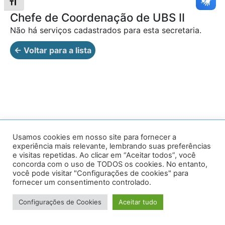
Alternar tamanho da fonte
Chefe de Coordenação de UBS II
Não há serviços cadastrados para esta secretaria.
← Voltar para a lista
Av. Prof. Armando Alves da Silva, nº 1950 - Zacarias,
Usamos cookies em nosso site para fornecer a
experiência mais relevante, lembrando suas preferências
Caratinga - MG - 35302-403 / Tel: (33) 3329 8000
e visitas repetidas. Ao clicar em “Aceitar todos”, você
concorda com o uso de TODOS os cookies. No entanto,
Desenvolvido por VersaTec
você pode visitar "Configurações de cookies" para
fornecer um consentimento controlado.
Configurações de Cookies
Aceitar tudo