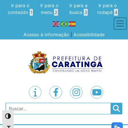
Ir para o
Ir para o
Ir para a
Ir para o
conteúdo
1
menu
2
busca
3
rodapé
4
Acesso à informação
|
Acessibilidade
Pesquisar
Alternar alto contraste