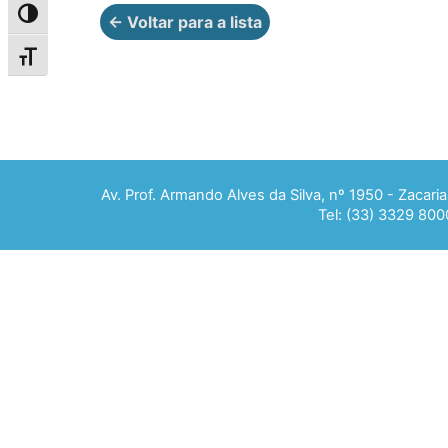
Alternar alto contraste
← Voltar para a lista
Alternar tamanho da fonte
Av. Prof. Armando Alves da Silva, nº 1950 - Zacar
Tel: (33) 3329 800