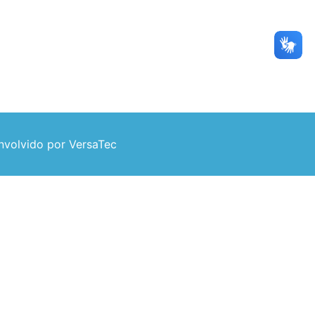
volvido por VersaTec