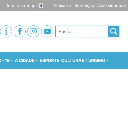
Acesso à informação
|
Acessibilidade
Ir para o rodapé
4
Pesquisar
 - 19
A CIDADE
ESPORTE, CULTURA E TURISMO