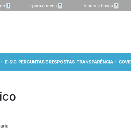
údo
1
Ir para o menu
2
Ir para a busca
3
E-SIC
PERGUNTAS E RESPOSTAS
TRANSPARÊNCIA
COVID
ico
aria.