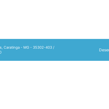
ias, Caratinga - MG - 35302-403 /
Desen
0