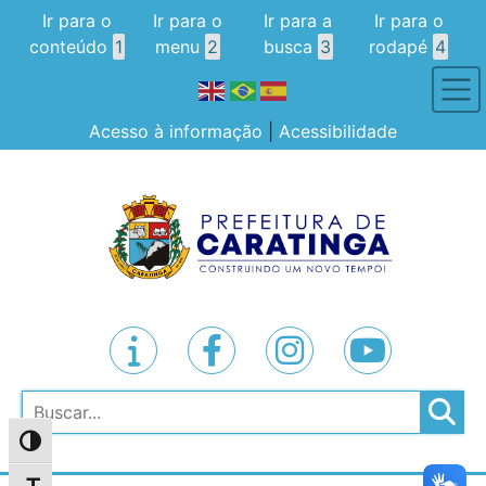
Ir para o
Ir para o
Ir para a
Ir para o
conteúdo
1
menu
2
busca
3
rodapé
4
Acesso à informação
|
Acessibilidade
Pesquisar
Alternar alto contraste