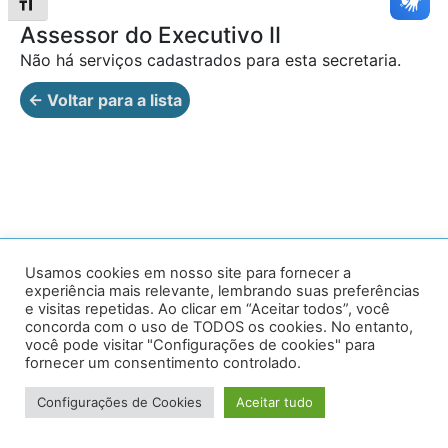
Alternar tamanho da fonte
Assessor do Executivo II
Não há serviços cadastrados para esta secretaria.
← Voltar para a lista
Av. Prof. Armando Alves da Silva, nº 1950 - Zacarias,
Usamos cookies em nosso site para fornecer a
experiência mais relevante, lembrando suas preferências
Caratinga - MG - 35302-403 / Tel: (33) 3329 8000
e visitas repetidas. Ao clicar em “Aceitar todos”, você
concorda com o uso de TODOS os cookies. No entanto,
Desenvolvido por VersaTec
você pode visitar "Configurações de cookies" para
fornecer um consentimento controlado.
Configurações de Cookies
Aceitar tudo