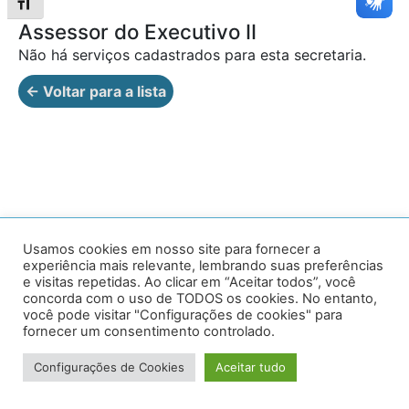
Alternar tamanho da fonte
Assessor do Executivo II
Não há serviços cadastrados para esta secretaria.
← Voltar para a lista
Av. Prof. Armando Alves da Silva, nº 1950 - Zacarias,
Usamos cookies em nosso site para fornecer a
experiência mais relevante, lembrando suas preferências
Caratinga - MG - 35302-403 / Tel: (33) 3329 8000
e visitas repetidas. Ao clicar em “Aceitar todos”, você
concorda com o uso de TODOS os cookies. No entanto,
Desenvolvido por VersaTec
você pode visitar "Configurações de cookies" para
fornecer um consentimento controlado.
Configurações de Cookies
Aceitar tudo