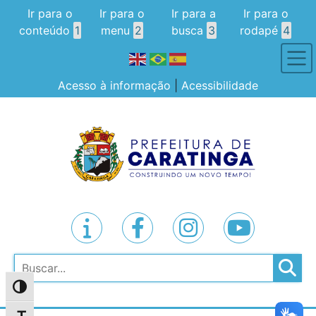
Ir para o
Ir para o
Ir para a
Ir para o
conteúdo
1
menu
2
busca
3
rodapé
4
Acesso à informação
|
Acessibilidade
Pesquisar
Alternar alto contraste