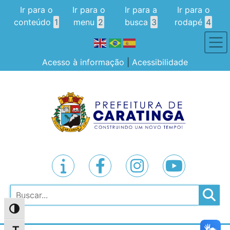
Ir para o
Ir para o
Ir para a
Ir para o
conteúdo
1
menu
2
busca
3
rodapé
4
Acesso à informação
|
Acessibilidade
Pesquisar
Alternar alto contraste