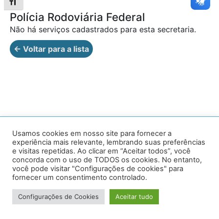
Alternar tamanho da fonte
Polícia Rodoviária Federal
Não há serviços cadastrados para esta secretaria.
← Voltar para a lista
Av. Prof. Armando Alves da Silva, nº 1950 - Zacarias,
Usamos cookies em nosso site para fornecer a
experiência mais relevante, lembrando suas preferências
Caratinga - MG - 35302-403 / Tel: (33) 3329 8000
e visitas repetidas. Ao clicar em “Aceitar todos”, você
concorda com o uso de TODOS os cookies. No entanto,
Desenvolvido por VersaTec
você pode visitar "Configurações de cookies" para
fornecer um consentimento controlado.
Configurações de Cookies
Aceitar tudo