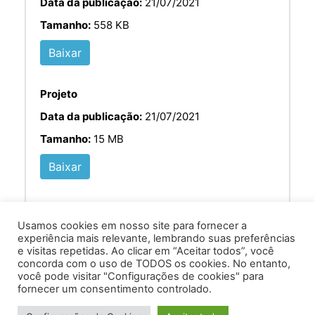
Data da publicação:
21/07/2021
Tamanho:
558 KB
Baixar
Projeto
Data da publicação:
21/07/2021
Tamanho:
15 MB
Baixar
Usamos cookies em nosso site para fornecer a
experiência mais relevante, lembrando suas preferências
e visitas repetidas. Ao clicar em “Aceitar todos”, você
concorda com o uso de TODOS os cookies. No entanto,
você pode visitar "Configurações de cookies" para
Av. Prof. Armando Alves da Silva, nº 1950 - Zacarias,
fornecer um consentimento controlado.
Caratinga - MG - 35302-403 / Tel: (33) 3329 8000