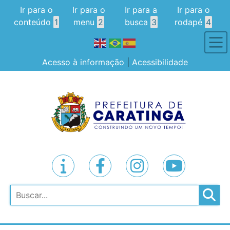
Ir para o
Ir para o
Ir para a
Ir para o
conteúdo
1
menu
2
busca
3
rodapé
4
Acesso à informação
|
Acessibilidade
Pesquisar