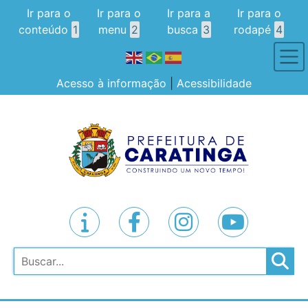
Ir para o
Ir para o
Ir para a
Ir para o
conteúdo
1
menu
2
busca
3
rodapé
4
Acesso à informação
|
Acessibilidade
Pesquisar