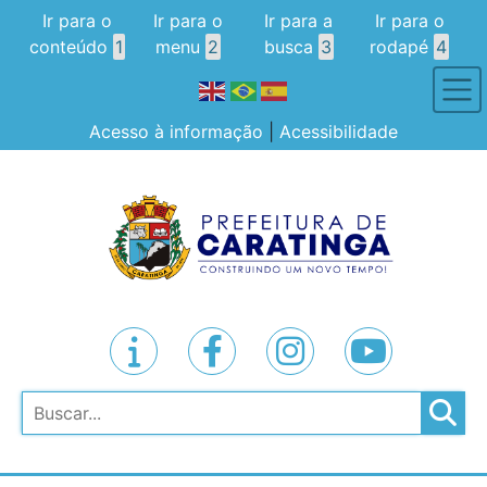
Ir para o
Ir para o
Ir para a
Ir para o
conteúdo
1
menu
2
busca
3
rodapé
4
Acesso à informação
|
Acessibilidade
Pesquisar