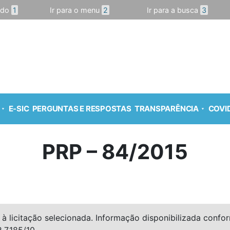
údo
1
Ir para o menu
2
Ir para a busca
3
E-SIC
PERGUNTAS E RESPOSTAS
TRANSPARÊNCIA
COVID
PRP – 84/2015
à licitação selecionada. Informação disponibilizada conforme
º 7.185/10.