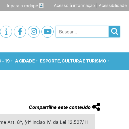
Acesso à informação
|
Acessibilidade
Ir para o rodapé
4
Pesquisar
 - 19
A CIDADE
ESPORTE, CULTURA E TURISMO
Compartilhe este conteúdo
 Art. 8º, §1º Inciso IV, da Lei 12.527/11