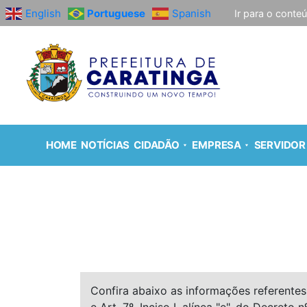
English
Portuguese
Spanish
Ir para o conte
HOME
NOTÍCIAS
CIDADÃO
EMPRESA
SERVIDOR
Confira abaixo as informações referentes 
e Art. 7º, Inciso I, alínea "e", do Decreto n