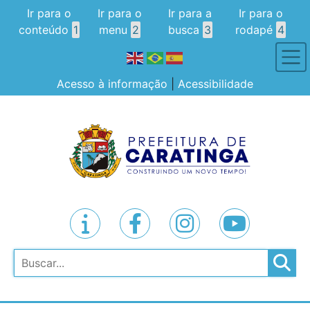
Ir para o
Ir para o
Ir para a
Ir para o
conteúdo
1
menu
2
busca
3
rodapé
4
Acesso à informação
|
Acessibilidade
Pesquisar