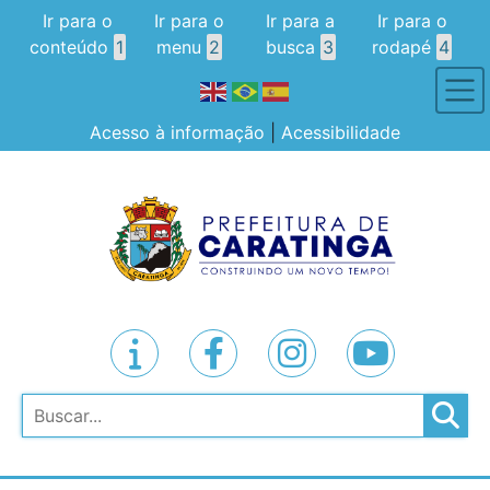
Ir para o
Ir para o
Ir para a
Ir para o
conteúdo
1
menu
2
busca
3
rodapé
4
Acesso à informação
|
Acessibilidade
Pesquisar