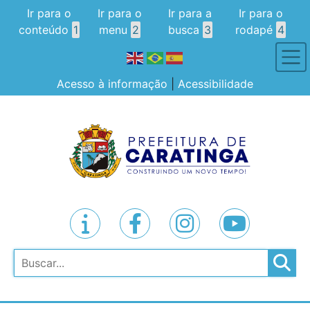
Ir para o
Ir para o
Ir para a
Ir para o
conteúdo
1
menu
2
busca
3
rodapé
4
Acesso à informação
|
Acessibilidade
Pesquisar