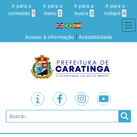
Ir para o
Ir para o
Ir para a
Ir para o
conteúdo
1
menu
2
busca
3
rodapé
4
Acesso à informação
|
Acessibilidade
Pesquisar