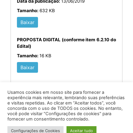
Data da publicação:
13/06/2019
Tamanho:
632 KB
Baixar
PROPOSTA DIGITAL (conforme item 6.2.10 do
Edital)
Tamanho:
16 KB
Baixar
Usamos cookies em nosso site para fornecer a
experiência mais relevante, lembrando suas preferências
e visitas repetidas. Ao clicar em “Aceitar todos”, você
concorda com o uso de TODOS os cookies. No entanto,
você pode visitar "Configurações de cookies" para
Av. Prof. Armando Alves da Silva, nº 1950 - Zacarias,
fornecer um consentimento controlado.
Caratinga - MG - 35302-403 / Tel: (33) 3329 8000
Configurações de Cookies
Aceitar tudo