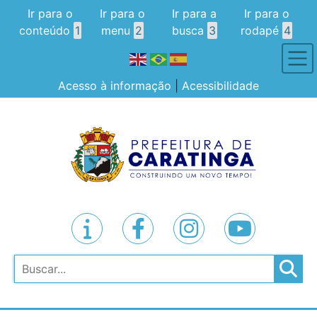
Ir para o
Ir para o
Ir para a
Ir para o
conteúdo
1
menu
2
busca
3
rodapé
4
Acesso à informação
|
Acessibilidade
Pesquisar