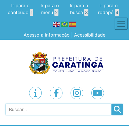
Ir para o
Ir para o
Ir para a
Ir para o
conteúdo
1
menu
2
busca
3
rodapé
4
Acesso à informação
|
Acessibilidade
Pesquisar