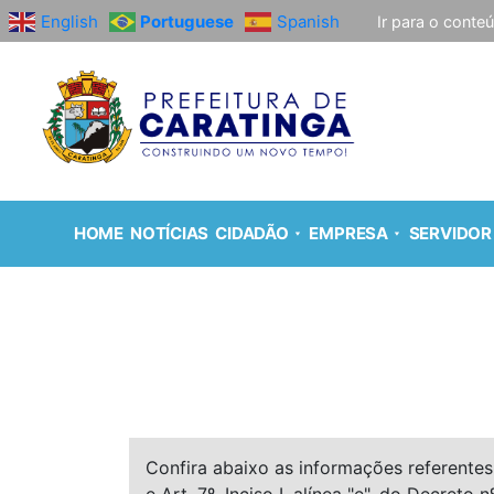
English
Portuguese
Spanish
Ir para o conte
HOME
NOTÍCIAS
CIDADÃO
EMPRESA
SERVIDOR
Confira abaixo as informações referentes 
e Art. 7º, Inciso I, alínea "e", do Decreto n