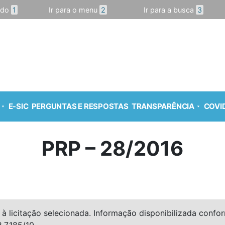
údo
1
Ir para o menu
2
Ir para a busca
3
E-SIC
PERGUNTAS E RESPOSTAS
TRANSPARÊNCIA
COVID
PRP – 28/2016
à licitação selecionada. Informação disponibilizada conforme
º 7.185/10.