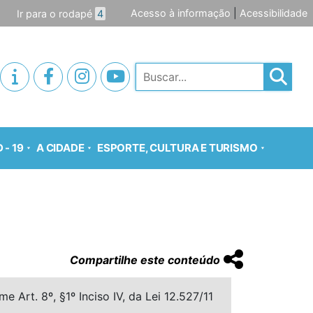
Acesso à informação
|
Acessibilidade
Ir para o rodapé
4
Pesquisar
 - 19
A CIDADE
ESPORTE, CULTURA E TURISMO
Compartilhe este conteúdo
 Art. 8º, §1º Inciso IV, da Lei 12.527/11