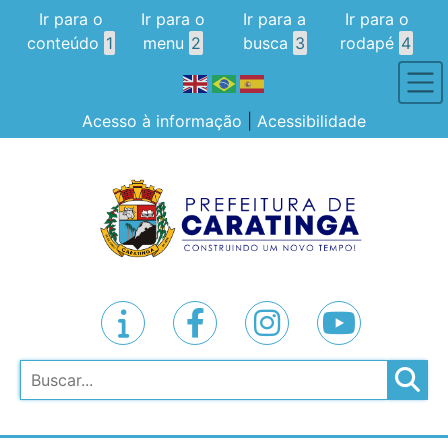
Ir para o
Ir para o
Ir para a
Ir para o
conteúdo
1
menu
2
busca
3
rodapé
4
Acesso à informação
|
Acessibilidade
Pesquisar