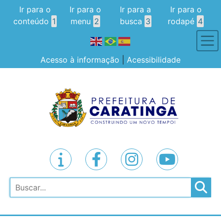
Ir para o
Ir para o
Ir para a
Ir para o
conteúdo
1
menu
2
busca
3
rodapé
4
Acesso à informação
|
Acessibilidade
Pesquisar