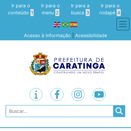
Ir para o
Ir para o
Ir para a
Ir para o
conteúdo
1
menu
2
busca
3
rodapé
4
Acesso à informação
|
Acessibilidade
Pesquisar