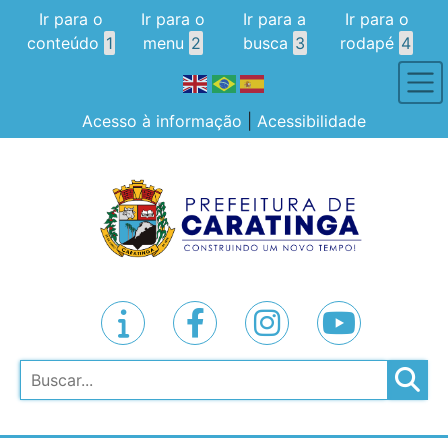
Ir para o
Ir para o
Ir para a
Ir para o
conteúdo
1
menu
2
busca
3
rodapé
4
Acesso à informação
|
Acessibilidade
Pesquisar