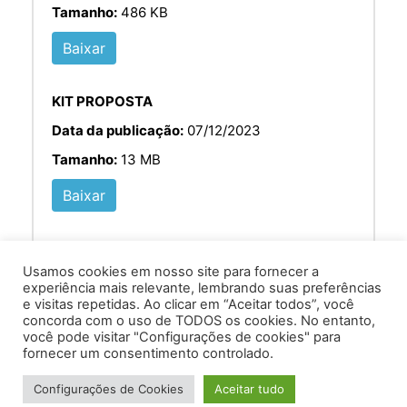
Tamanho:
486 KB
Baixar
KIT PROPOSTA
Data da publicação:
07/12/2023
Tamanho:
13 MB
Baixar
Usamos cookies em nosso site para fornecer a
experiência mais relevante, lembrando suas preferências
e visitas repetidas. Ao clicar em “Aceitar todos”, você
concorda com o uso de TODOS os cookies. No entanto,
você pode visitar "Configurações de cookies" para
Av. Prof. Armando Alves da Silva, nº 1950 - Zacarias,
fornecer um consentimento controlado.
Caratinga - MG - 35302-403 / Tel: (33) 3329 8000
Configurações de Cookies
Aceitar tudo
Desenvolvido por VersaTec