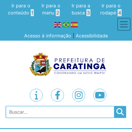
Ir para o
Ir para o
Ir para a
Ir para o
conteúdo
1
menu
2
busca
3
rodapé
4
Acesso à informação
|
Acessibilidade
Pesquisar