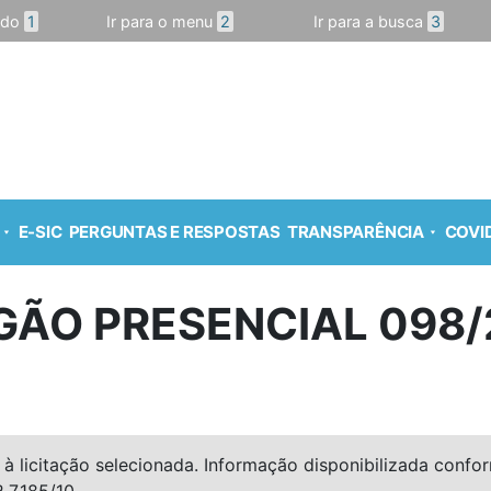
údo
1
Ir para o menu
2
Ir para a busca
3
E-SIC
PERGUNTAS E RESPOSTAS
TRANSPARÊNCIA
COVID
GÃO PRESENCIAL 098/
à licitação selecionada. Informação disponibilizada conforme
º 7.185/10.