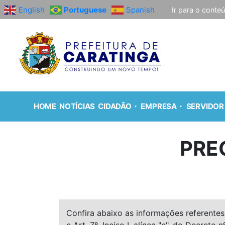
English
Portuguese
Spanish
Ir para o conte
HOME
NOTÍCIAS
CIDADÃO
EMPRESA
SERVIDOR
PRE
Confira abaixo as informações referentes 
e Art. 7º, Inciso I, alínea "e", do Decreto n