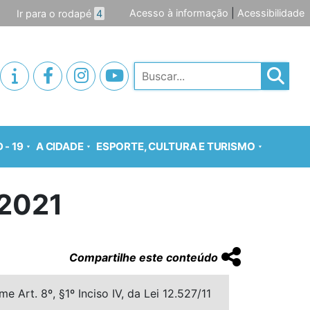
Acesso à informação
|
Acessibilidade
Ir para o rodapé
4
Pesquisar
 - 19
A CIDADE
ESPORTE, CULTURA E TURISMO
2021
Compartilhe este conteúdo
 Art. 8º, §1º Inciso IV, da Lei 12.527/11