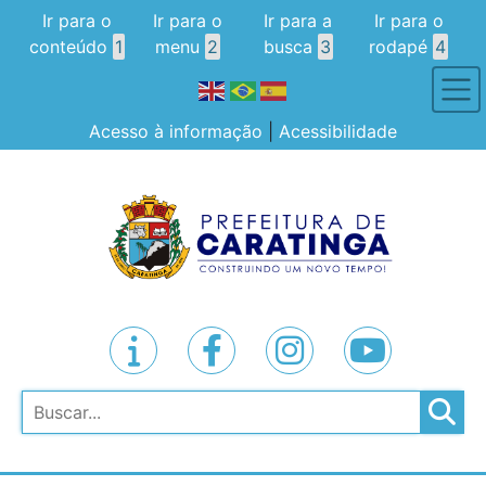
Ir para o
Ir para o
Ir para a
Ir para o
conteúdo
1
menu
2
busca
3
rodapé
4
Acesso à informação
|
Acessibilidade
Pesquisar