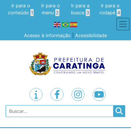
Ir para o
Ir para o
Ir para a
Ir para o
conteúdo
1
menu
2
busca
3
rodapé
4
Acesso à informação
|
Acessibilidade
Pesquisar