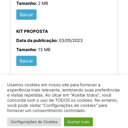
Tamanho:
2 MB
Baixar
KIT PROPOSTA
Data da publicação:
03/05/2023
Tamanho:
13 MB
Baixar
Usamos cookies em nosso site para fornecer a
experiência mais relevante, lembrando suas preferências
e visitas repetidas. Ao clicar em “Aceitar todos”, você
concorda com o uso de TODOS os cookies. No entanto,
você pode visitar "Configurações de cookies" para
Av. Prof. Armando Alves da Silva, nº 1950 - Zacarias,
fornecer um consentimento controlado.
Caratinga - MG - 35302-403 / Tel: (33) 3329 8000
Configurações de Cookies
Aceitar tudo
Desenvolvido por VersaTec