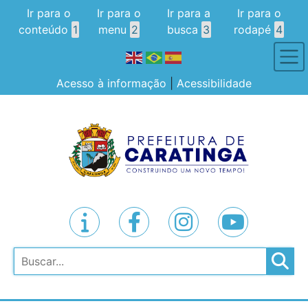
Ir para o
Ir para o
Ir para a
Ir para o
conteúdo
1
menu
2
busca
3
rodapé
4
Acesso à informação
|
Acessibilidade
Pesquisar