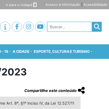
Acesso à informação
|
Acessibilidade
Ir para o rodapé
4
Pesquisar
 - 19
A CIDADE
ESPORTE, CULTURA E TURISMO
/2023
Compartilhe este conteúdo
 Art. 8º, §1º Inciso IV, da Lei 12.527/11