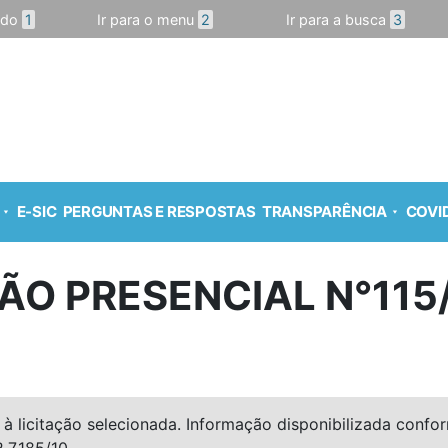
údo
1
Ir para o menu
2
Ir para a busca
3
E-SIC
PERGUNTAS E RESPOSTAS
TRANSPARÊNCIA
COVID
ÃO PRESENCIAL N°115
à licitação selecionada. Informação disponibilizada conforme
º 7.185/10.