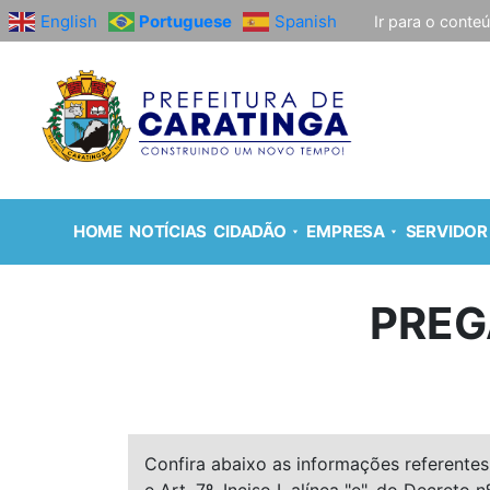
English
Portuguese
Spanish
Ir para o conte
HOME
NOTÍCIAS
CIDADÃO
EMPRESA
SERVIDOR
PREG
Confira abaixo as informações referentes 
e Art. 7º, Inciso I, alínea "e", do Decreto n