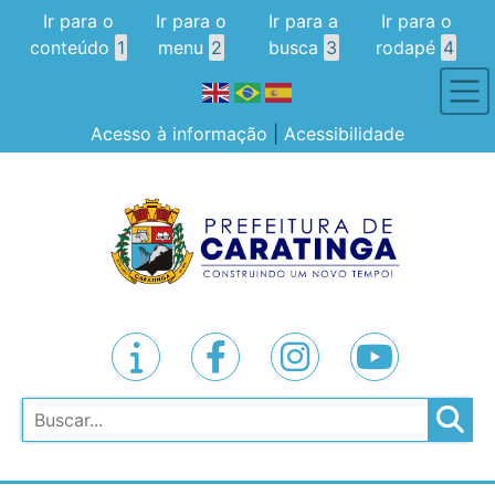
Ir para o
Ir para o
Ir para a
Ir para o
conteúdo
1
menu
2
busca
3
rodapé
4
Acesso à informação
|
Acessibilidade
Pesquisar