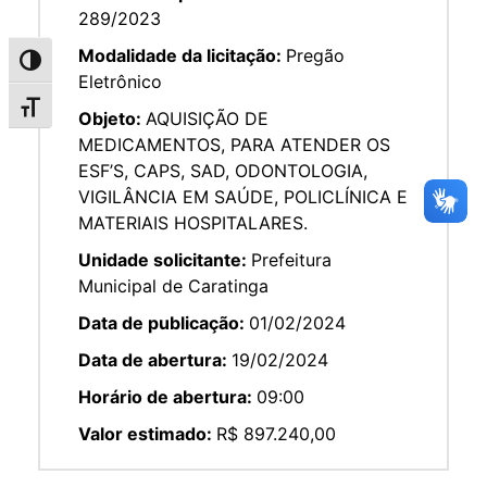
289/2023
Modalidade da licitação:
Pregão
Alternar alto contraste
Eletrônico
Alternar tamanho da fonte
Objeto:
AQUISIÇÃO DE
MEDICAMENTOS, PARA ATENDER OS
ESF’S, CAPS, SAD, ODONTOLOGIA,
VIGILÂNCIA EM SAÚDE, POLICLÍNICA E
MATERIAIS HOSPITALARES.
Unidade solicitante:
Prefeitura
Municipal de Caratinga
Data de publicação:
01/02/2024
Data de abertura:
19/02/2024
Horário de abertura:
09:00
Valor estimado:
R$ 897.240,00