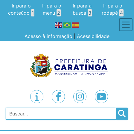
Ir para o
Ir para o
Ir para a
Ir para o
conteúdo
1
menu
2
busca
3
rodapé
4
Acesso à informação
|
Acessibilidade
Pesquisar