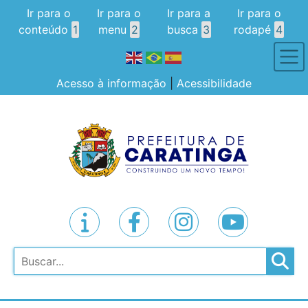
Ir para o
Ir para o
Ir para a
Ir para o
conteúdo
1
menu
2
busca
3
rodapé
4
Acesso à informação
|
Acessibilidade
Pesquisar