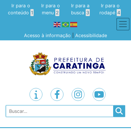
Ir para o
Ir para o
Ir para a
Ir para o
conteúdo
1
menu
2
busca
3
rodapé
4
Acesso à informação
|
Acessibilidade
Pesquisar