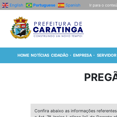
English
Portuguese
Spanish
Ir para o conte
HOME
NOTÍCIAS
CIDADÃO
EMPRESA
SERVIDOR
PREGÃ
Confira abaixo as informações referentes 
e Art. 7º, Inciso I, alínea "e", do Decreto n