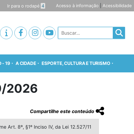
Acesso à informação
|
Acessibilidade
Ir para o rodapé
4
Pesquisar
 - 19
A CIDADE
ESPORTE, CULTURA E TURISMO
0/2026
Compartilhe este conteúdo
 Art. 8º, §1º Inciso IV, da Lei 12.527/11