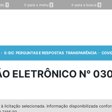
údo
1
Ir para o menu
2
Ir para a busca
3
E-SIC
PERGUNTAS E RESPOSTAS
TRANSPARÊNCIA
COVID
O ELETRÔNICO N° 03
à licitação selecionada. Informação disponibilizada conforme
º 7.185/10.